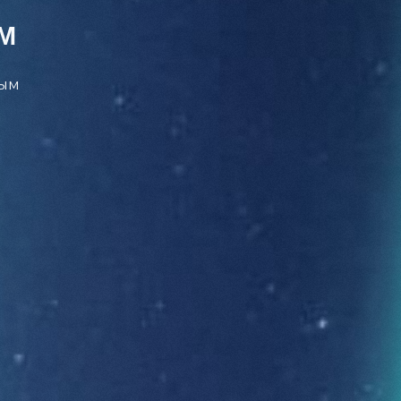
М
мым