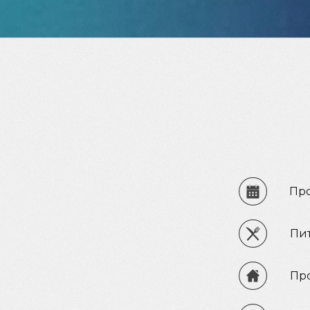
Про
Пит
Пр