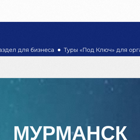
ЫВЫ
КОНТАКТЫ
What's App
знеса
Туры «Под Ключ» для организаций и 
ного сияния!
МУРМАНСК