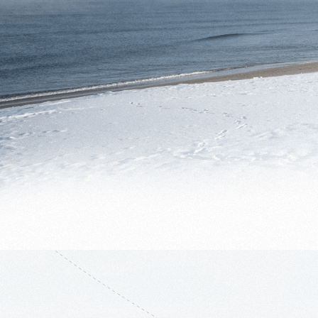
04
Посещение мест съёмки
фильма Звягинцева
«Левиафан»