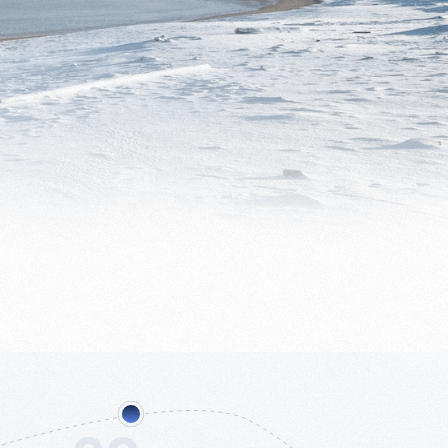
06
Катание на оленях,
санях, снегоходах