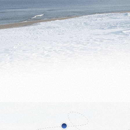
05
Охота за северным
сиянием