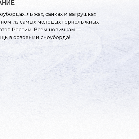
АНИЕ
ноубордах, лыжах, санках и ватрушках
дном из самых молодых горнолыжных
ртов России. Всем новичкам —
щь в освоении сноуборда!