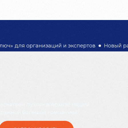
8 (863) 320-32-28
ЗАБРОНИРОВАТЬ ТУР
ганизаций и экспертов
Новый раздел для б
аскатаем пухляк в Архызе нашей
ружной большой компанией!