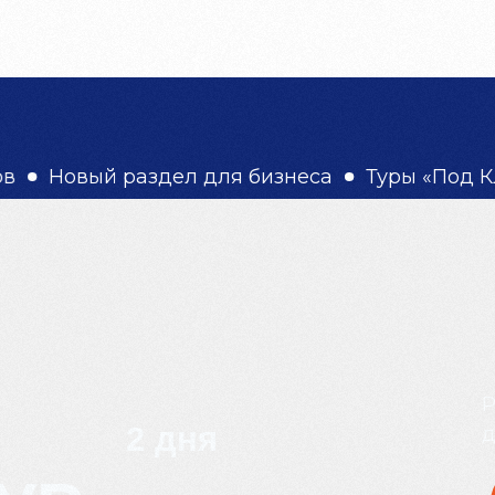
ЫВЫ
КОНТАКТЫ
What's App
аздел для бизнеса
Туры «Под Ключ» для ор
ня
Р
2 дня
д