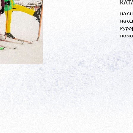
КАТ
на с
на о
куро
помо