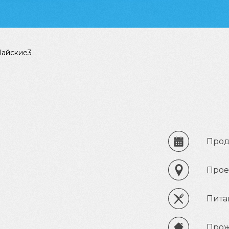
Майские3
Прод
Прое
Пита
Прож