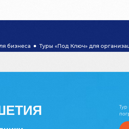
ЫВЫ
КОНТАКТЫ
What's App
Туры «Под Ключ» для организаций и эксперт
кие праздники
ШЕТИЯ
Тур
пог