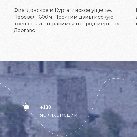
Фиагдонское и Куртатинское ущелье.
Перевал 1600м. Поситим дзивгисскую
крепость и отправимся в город мертвых -
Даргавс
+100
ярких эмоций