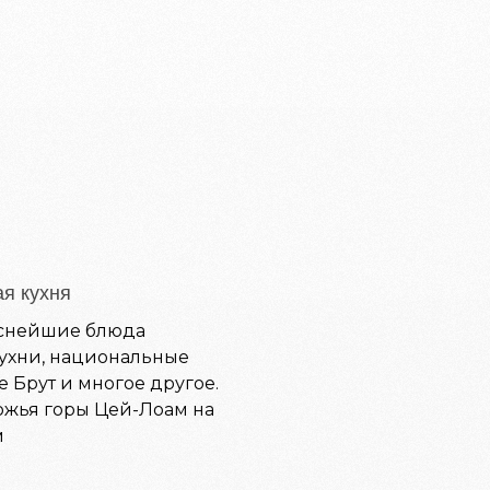
я кухня
уснейшие блюда
ухни, национальные
е Брут и многое другое.
ожья горы Цей-Лоам на
м