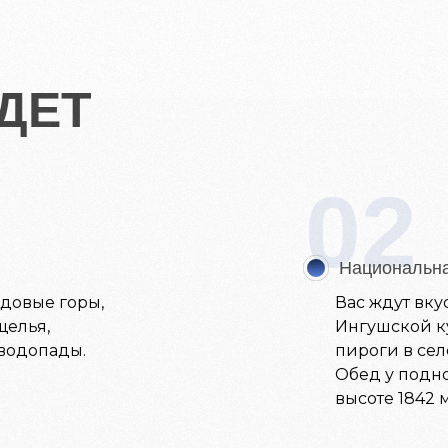
ДЕТ
02
Национальна
довые горы,
Вас ждут вк
щелья,
Ингушской к
водопады.
пироги в сел
Обед у подн
высоте 1842 