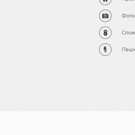
Фото
Сложн
Пешк